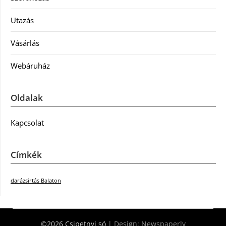
Utazás
Vásárlás
Webáruház
Oldalak
Kapcsolat
Címkék
darázsirtás Balaton
©2026 Csipetnyi só
| Design:
Newspaperly