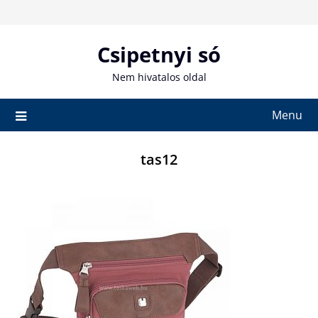
Skip
to
content
Csipetnyi só
Nem hivatalos oldal
Menu
tas12