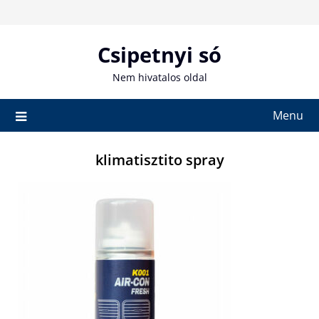
Skip
to
content
Csipetnyi só
Nem hivatalos oldal
Menu
klimatisztito spray