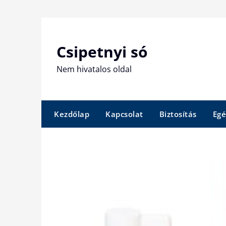
Skip
to
content
Csipetnyi só
Nem hivatalos oldal
Kezdőlap
Kapcsolat
Biztosítás
Egé