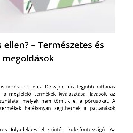
s ellen? – Természetes és
 megoldások
 ismerős probléma. De vajon mi a legjobb pattanás
 a megfelelő termékek kiválasztása. Javasolt az
ználata, melyek nem tömítik el a pórusokat. A
ú termékek hatékonyan segíthetnek a pattanások
es folyadékbevitel szintén kulcsfontosságú. Az