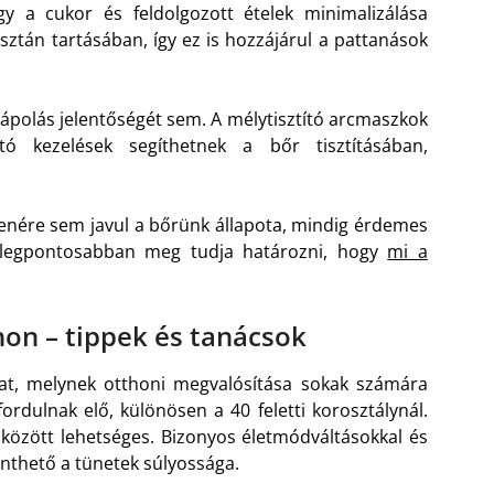
gy a cukor és feldolgozott ételek minimalizálása
tisztán tartásában, így ez is hozzájárul a pattanások
polás jelentőségét sem. A mélytisztító arcmaszkok
ó kezelések segíthetnek a bőr tisztításában,
llenére sem javul a bőrünk állapota, mindig érdemes
a legpontosabban meg tudja határozni, hogy
mi a
hon – tippek és tanácsok
dat, melynek otthoni megvalósítása sokak számára
fordulnak elő, különösen a 40 feletti korosztálynál.
özött lehetséges. Bizonyos életmódváltásokkal és
nthető a tünetek súlyossága.