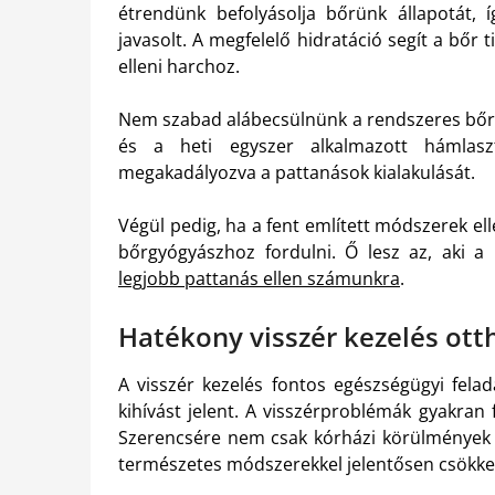
étrendünk befolyásolja bőrünk állapotát, í
javasolt. A megfelelő hidratáció segít a bőr 
elleni harchoz.
Nem szabad alábecsülnünk a rendszeres bőrá
és a heti egyszer alkalmazott hámlaszt
megakadályozva a pattanások kialakulását.
Végül pedig, ha a fent említett módszerek e
bőrgyógyászhoz fordulni. Ő lesz az, aki 
legjobb pattanás ellen számunkra
.
Hatékony visszér kezelés ott
A visszér kezelés fontos egészségügyi fela
kihívást jelent. A visszérproblémák gyakran 
Szerencsére nem csak kórházi körülmények k
természetes módszerekkel jelentősen csökke