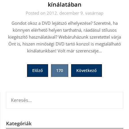
kínálatában
Posted on 2012. december 9. vasárnap
Gondot okoz a DVD lejátszó elhelyezése? Szeretné, ha
könnyen elérhető helyen tarthatná, ráadásul stílusos
kiegészítő használatával? Webáruházunk szeretettel várja
Önt is, hiszen minőségi DVD tartó konzol is megtalálható
kínálatunkban! Volt már szerencséje…
Bejegyzések
Előző
170
Következő
lapozása
KERESÉS:
Kategóriák