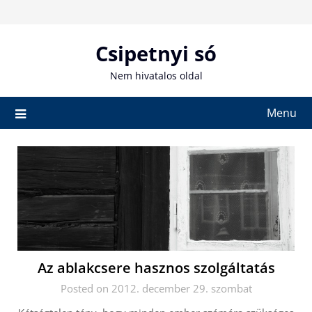
Skip
to
content
Csipetnyi só
Nem hivatalos oldal
Menu
Az ablakcsere hasznos szolgáltatás
Posted on 2012. december 29. szombat