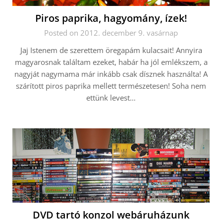
Piros paprika, hagyomány, ízek!
Posted on 2012. december 9. vasárnap
Jaj Istenem de szerettem öregapám kulacsait! Annyira
magyarosnak találtam ezeket, habár ha jól emlékszem, a
nagyját nagymama már inkább csak dísznek használta! A
szárított piros paprika mellett természetesen! Soha nem
ettünk levest…
DVD tartó konzol webáruházunk