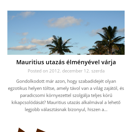
Mauritius utazás élményével várja
Posted on 2012. december 12. szerda
Gondolkodott már azon, hogy szabadidejét olyan
egzotikus helyen töltse, amely távol van a világ zajától, és
paradicsomi környezettel szolgálja teljes körű
kikapcsolódását? Mauritius utazás alkalmával a lehető
legjobb választásnak bizonyul, hiszen a…