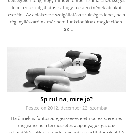
Kétségtelen tény, hogy minden ember számára szükséges
lehet ez a szolgáltatás is, hogy ha szeretnének ablakot
cserélni. Az ablakcsere szolgáltatása szükséges lehet, ha a
régi nyílászáróink már nem funkcionálnak megfelelően.
Ha a…
Spirulina, mire jó?
Posted on 2012. december 22. szombat
Ha önnek is fontos az egészséges életmód és szeretné,
megismerné a természetes alapanyagok gazdag
választékát, akkor ismerje meg ezt a csodálatos oldalt! A