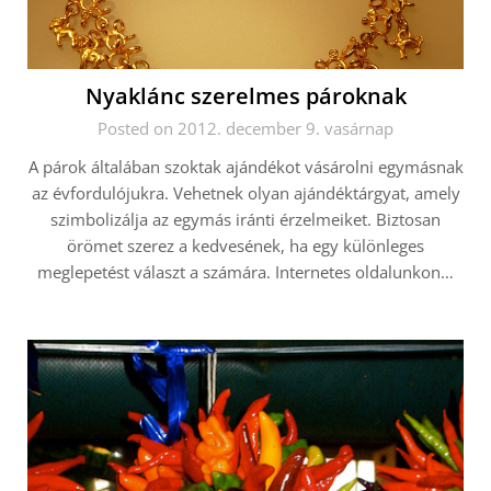
Nyaklánc szerelmes pároknak
Posted on 2012. december 9. vasárnap
A párok általában szoktak ajándékot vásárolni egymásnak
az évfordulójukra. Vehetnek olyan ajándéktárgyat, amely
szimbolizálja az egymás iránti érzelmeiket. Biztosan
örömet szerez a kedvesének, ha egy különleges
meglepetést választ a számára. Internetes oldalunkon…