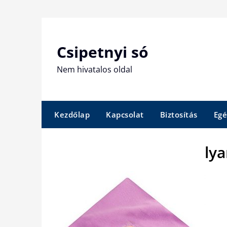
Skip
to
content
Csipetnyi só
Nem hivatalos oldal
Kezdőlap
Kapcsolat
Biztosítás
Egé
ly