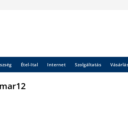
szség
Étel-Ital
Internet
Szolgáltatás
Vásárlá
amar12