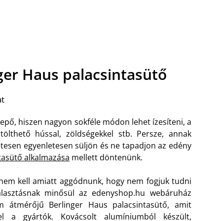
ger Haus palacsintasütő
at
epő, hiszen nagyon sokféle módon lehet ízesíteni, a
 tölthető hússal, zöldségekkel stb. Persze, annak
etesen egyenletesen süljön és ne tapadjon az edény
tasütő alkalmazása
mellett döntenünk.
a, nem kell amiatt aggódnunk, hogy nem fogjuk tudni
álasztásnak minősül az edenyshop.hu webáruház
m átmérőjű Berlinger Haus palacsintasütő, amit
el a gyártók. Kovácsolt alumíniumból készült,