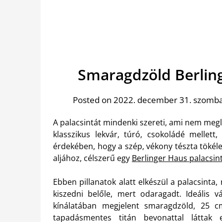
Smaragdzöld Berlin
Posted on 2022. december 31. szomb
A palacsintát mindenki szereti, ami nem megl
klasszikus lekvár, túró, csokoládé mellett,
érdekében, hogy a szép, vékony tészta tökél
aljához, célszerű egy
Berlinger Haus palacsin
Ebben pillanatok alatt elkészül a palacsint
kiszedni belőle, mert odaragadt.
Ideális v
kínálatában megjelent smaragdzöld, 25 c
tapadásmentes titán bevonattal láttak 