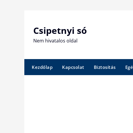
Skip
to
content
Csipetnyi só
Nem hivatalos oldal
Kezdőlap
Kapcsolat
Biztosítás
Egé